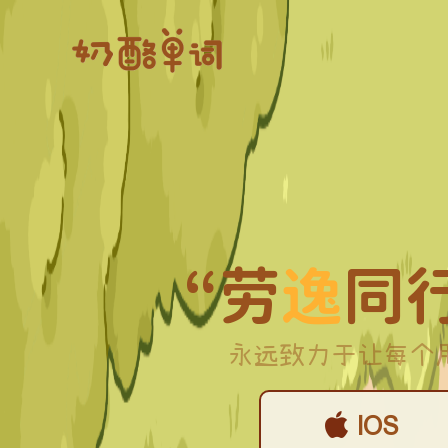
“劳
逸
同
永远致力于让每个
IOS